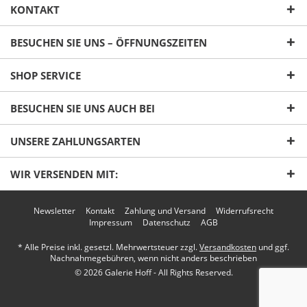
KONTAKT
BESUCHEN SIE UNS – ÖFFNUNGSZEITEN
SHOP SERVICE
Ich habe die
Datenschutzerklärung
gelesen,
BESUCHEN SIE UNS AUCH BEI
verstanden und stimme zu. *
Mit * gekennzeichnete Felder sind Pflichtfelder.
UNSERE ZAHLUNGSARTEN
Senden
WIR VERSENDEN MIT:
Newsletter
Kontakt
Zahlung und Versand
Widerrufsrecht
Impressum
Datenschutz
AGB
* Alle Preise inkl. gesetzl. Mehrwertsteuer zzgl.
Versandkosten
und ggf.
Nachnahmegebühren, wenn nicht anders beschrieben
© 2026 Galerie Hoff - All Rights Reserved.