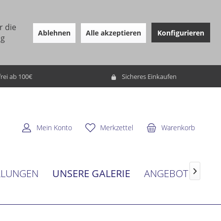
r die
Ablehnen
Alle akzeptieren
Konfigurieren
ng
rei ab 100€
Sicheres Einkaufen
Mein Konto
Merkzettel
Warenkorb
UNSERE GALERIE
LLUNGEN
ANGEBOT
SER
