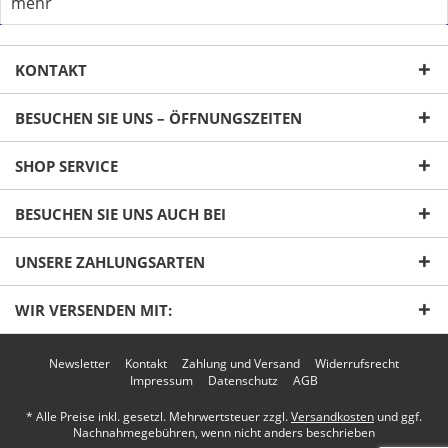
mehr
KONTAKT
BESUCHEN SIE UNS – ÖFFNUNGSZEITEN
SHOP SERVICE
Ich habe die
Datenschutzerklärung
gelesen,
BESUCHEN SIE UNS AUCH BEI
verstanden und stimme zu. *
Mit * gekennzeichnete Felder sind Pflichtfelder.
UNSERE ZAHLUNGSARTEN
Senden
WIR VERSENDEN MIT:
Newsletter
Kontakt
Zahlung und Versand
Widerrufsrecht
Impressum
Datenschutz
AGB
* Alle Preise inkl. gesetzl. Mehrwertsteuer zzgl.
Versandkosten
und ggf.
Nachnahmegebühren, wenn nicht anders beschrieben