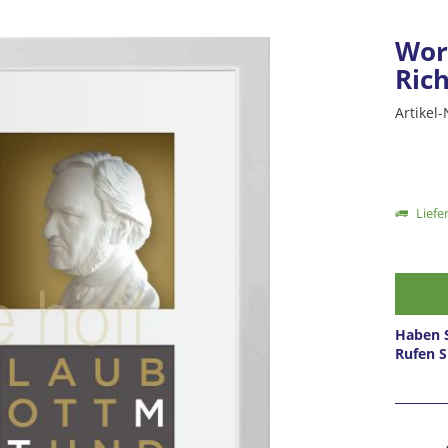
Wort
Ric
Artikel-
Liefer
Haben S
Rufen S
Prei