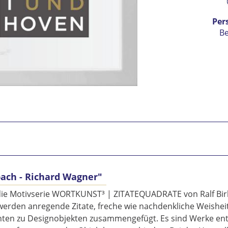
Per
B
ach - Richard Wagner"
Ic
vers
oll die Motivserie WORTKUNST³ | ZITATEQUADRATE von Ralf Bi
Mit 
rden anregende Zitate, freche wie nachdenkliche Weisheite
nten zu Designobjekten zusammengefügt. Es sind Werke ents
Se