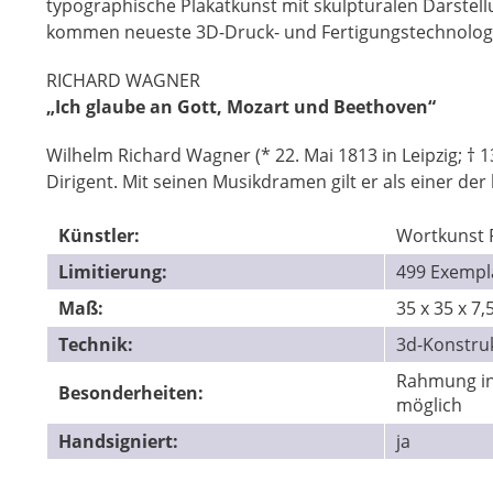
typographische Plakatkunst mit skulpturalen Darstel
kommen neueste 3D-Druck- und Fertigungstechnologi
RICHARD WAGNER
„
Ich glaube an Gott, Mozart und Beethoven“
Wilhelm Richard Wagner (* 22. Mai 1813 in Leipzig; † 
Dirigent. Mit seinen Musikdramen gilt er als einer d
Künstler:
Wortkunst R
Limitierung:
499 Exempl
Maß:
35 x 35 x 7,
Technik:
3d-Konstru
Rahmung in
Besonderheiten:
möglich
Handsigniert:
ja