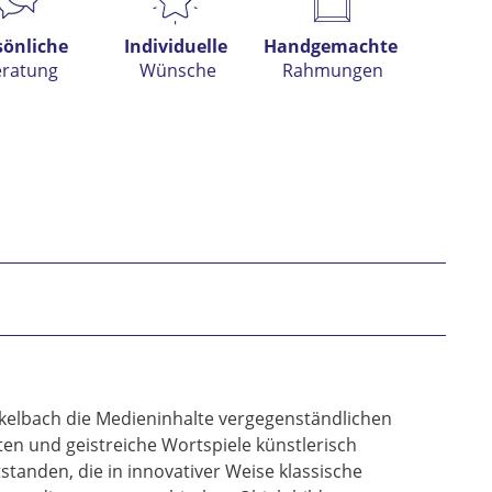
sönliche
Individuelle
Handgemachte
eratung
Wünsche
Rahmungen
h habe die
Datenschutzerklärung
gelesen,
tanden und stimme zu. *
rkelbach die Medieninhalte vergegenständlichen
* gekennzeichnete Felder sind Pflichtfelder.
n und geistreiche Wortspiele künstlerisch
tanden, die in innovativer Weise klassische
nden