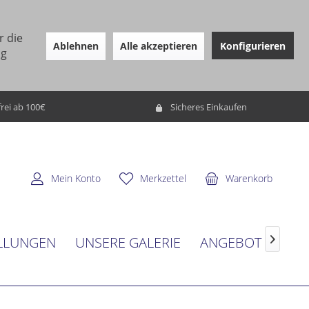
r die
Ablehnen
Alle akzeptieren
Konfigurieren
ng
rei ab 100€
Sicheres Einkaufen
Mein Konto
Merkzettel
Warenkorb
LLUNGEN
UNSERE GALERIE
ANGEBOT
SER
