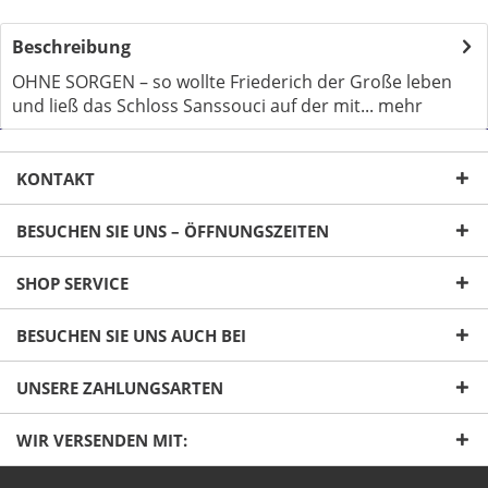
Beschreibung
OHNE SORGEN – so wollte Friederich der Große leben
und ließ das Schloss Sanssouci auf der mit...
mehr
KONTAKT
BESUCHEN SIE UNS – ÖFFNUNGSZEITEN
SHOP SERVICE
Ich habe die
Datenschutzerklärung
gelesen,
verstanden und stimme zu. *
BESUCHEN SIE UNS AUCH BEI
Mit * gekennzeichnete Felder sind Pflichtfelder.
UNSERE ZAHLUNGSARTEN
Senden
WIR VERSENDEN MIT: