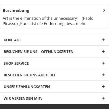
Beschreibung
Art is the elimination of the unnecessary“ (Pablo
Picasso) „Kunst ist die Entfernung des...
mehr
KONTAKT
BESUCHEN SIE UNS – ÖFFNUNGSZEITEN
SHOP SERVICE
Ich habe die
Datenschutzerklärung
gelesen,
verstanden und stimme zu. *
BESUCHEN SIE UNS AUCH BEI
Mit * gekennzeichnete Felder sind Pflichtfelder.
UNSERE ZAHLUNGSARTEN
Senden
WIR VERSENDEN MIT: