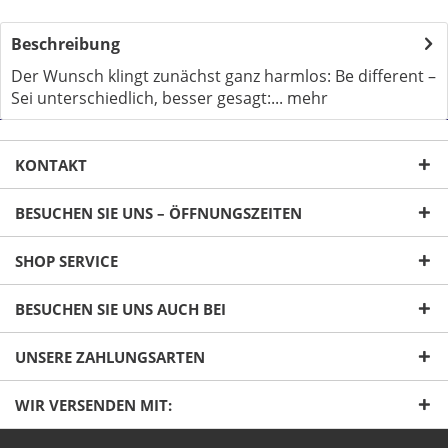
Beschreibung
Der Wunsch klingt zunächst ganz harmlos: Be different –
Sei unterschiedlich, besser gesagt:...
mehr
KONTAKT
BESUCHEN SIE UNS – ÖFFNUNGSZEITEN
SHOP SERVICE
Ich habe die
Datenschutzerklärung
gelesen,
verstanden und stimme zu. *
BESUCHEN SIE UNS AUCH BEI
Mit * gekennzeichnete Felder sind Pflichtfelder.
UNSERE ZAHLUNGSARTEN
Senden
WIR VERSENDEN MIT: