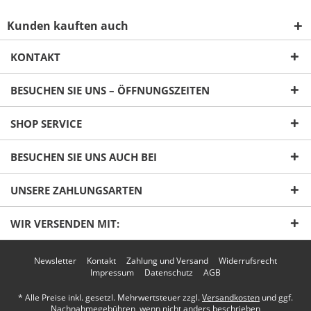
Kunden kauften auch
KONTAKT
BESUCHEN SIE UNS – ÖFFNUNGSZEITEN
Ich habe die
Datenschutzerklärung
gelesen,
SHOP SERVICE
verstanden und stimme zu. *
Mit * gekennzeichnete Felder sind Pflichtfelder.
BESUCHEN SIE UNS AUCH BEI
Senden
UNSERE ZAHLUNGSARTEN
WIR VERSENDEN MIT:
Newsletter
Kontakt
Zahlung und Versand
Widerrufsrecht
Impressum
Datenschutz
AGB
* Alle Preise inkl. gesetzl. Mehrwertsteuer zzgl.
Versandkosten
und ggf.
Nachnahmegebühren, wenn nicht anders beschrieben