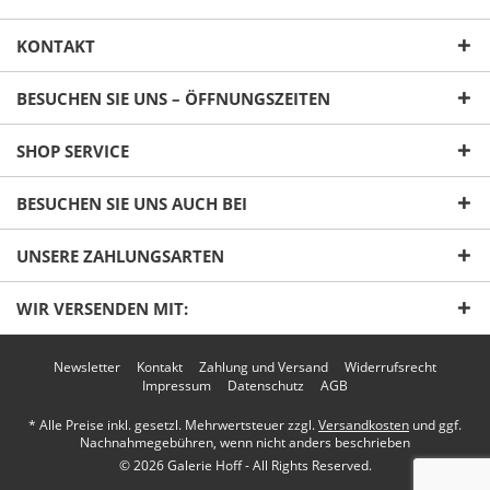
KONTAKT
BESUCHEN SIE UNS – ÖFFNUNGSZEITEN
SHOP SERVICE
Ich habe die
Datenschutzerklärung
gelesen,
BESUCHEN SIE UNS AUCH BEI
verstanden und stimme zu. *
Mit * gekennzeichnete Felder sind Pflichtfelder.
UNSERE ZAHLUNGSARTEN
Senden
WIR VERSENDEN MIT:
Newsletter
Kontakt
Zahlung und Versand
Widerrufsrecht
Impressum
Datenschutz
AGB
* Alle Preise inkl. gesetzl. Mehrwertsteuer zzgl.
Versandkosten
und ggf.
Nachnahmegebühren, wenn nicht anders beschrieben
© 2026 Galerie Hoff - All Rights Reserved.