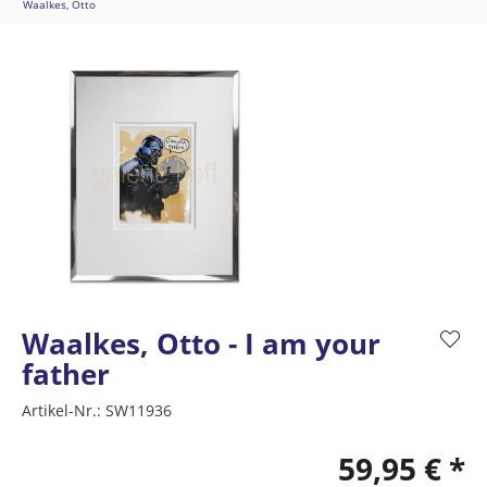
Waalkes, Otto
Waalkes, Otto - I am your
father
Artikel-Nr.:
SW11936
59,95 € *