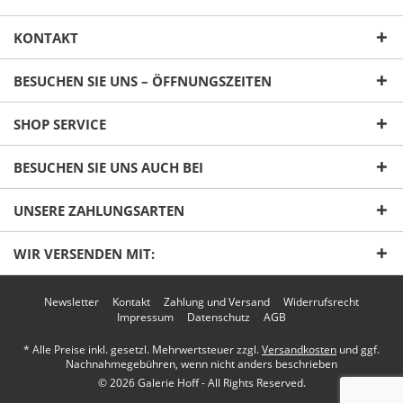
KONTAKT
BESUCHEN SIE UNS – ÖFFNUNGSZEITEN
SHOP SERVICE
Ich habe die
Datenschutzerklärung
gelesen,
BESUCHEN SIE UNS AUCH BEI
verstanden und stimme zu. *
Mit * gekennzeichnete Felder sind Pflichtfelder.
UNSERE ZAHLUNGSARTEN
Senden
WIR VERSENDEN MIT:
Newsletter
Kontakt
Zahlung und Versand
Widerrufsrecht
Impressum
Datenschutz
AGB
* Alle Preise inkl. gesetzl. Mehrwertsteuer zzgl.
Versandkosten
und ggf.
Nachnahmegebühren, wenn nicht anders beschrieben
© 2026 Galerie Hoff - All Rights Reserved.