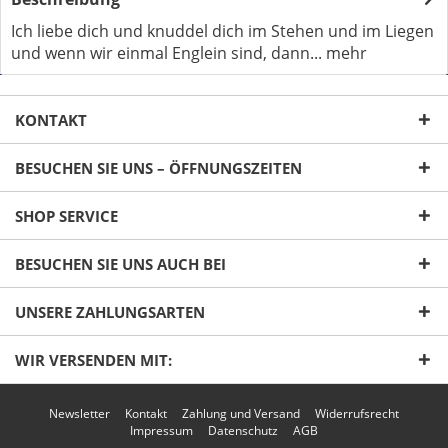
Ich liebe dich und knuddel dich im Stehen und im Liegen
und wenn wir einmal Englein sind, dann...
mehr
KONTAKT
BESUCHEN SIE UNS – ÖFFNUNGSZEITEN
SHOP SERVICE
Ich habe die
Datenschutzerklärung
gelesen,
verstanden und stimme zu. *
BESUCHEN SIE UNS AUCH BEI
Mit * gekennzeichnete Felder sind Pflichtfelder.
UNSERE ZAHLUNGSARTEN
Senden
WIR VERSENDEN MIT:
Newsletter
Kontakt
Zahlung und Versand
Widerrufsrecht
Impressum
Datenschutz
AGB