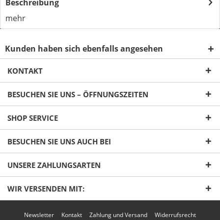
Beschreibung
mehr
Kunden haben sich ebenfalls angesehen
KONTAKT
BESUCHEN SIE UNS – ÖFFNUNGSZEITEN
Ich habe die
Datenschutzerklärung
gelesen,
SHOP SERVICE
verstanden und stimme zu. *
Mit * gekennzeichnete Felder sind Pflichtfelder.
BESUCHEN SIE UNS AUCH BEI
Senden
UNSERE ZAHLUNGSARTEN
WIR VERSENDEN MIT:
Newsletter
Kontakt
Zahlung und Versand
Widerrufsrecht