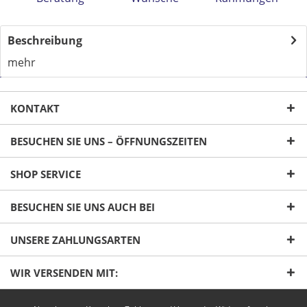
Beschreibung
mehr
KONTAKT
BESUCHEN SIE UNS – ÖFFNUNGSZEITEN
SHOP SERVICE
Ich habe die
Datenschutzerklärung
gelesen,
BESUCHEN SIE UNS AUCH BEI
verstanden und stimme zu. *
Mit * gekennzeichnete Felder sind Pflichtfelder.
UNSERE ZAHLUNGSARTEN
Senden
WIR VERSENDEN MIT: