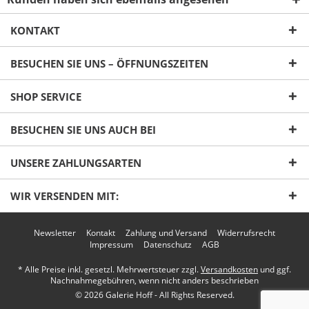
KONTAKT
BESUCHEN SIE UNS – ÖFFNUNGSZEITEN
Ich habe die
Datenschutzerklärung
gelesen,
SHOP SERVICE
verstanden und stimme zu. *
Mit * gekennzeichnete Felder sind Pflichtfelder.
BESUCHEN SIE UNS AUCH BEI
Senden
UNSERE ZAHLUNGSARTEN
WIR VERSENDEN MIT:
Newsletter
Kontakt
Zahlung und Versand
Widerrufsrecht
Impressum
Datenschutz
AGB
* Alle Preise inkl. gesetzl. Mehrwertsteuer zzgl.
Versandkosten
und ggf.
Nachnahmegebühren, wenn nicht anders beschrieben
© 2026 Galerie Hoff - All Rights Reserved.