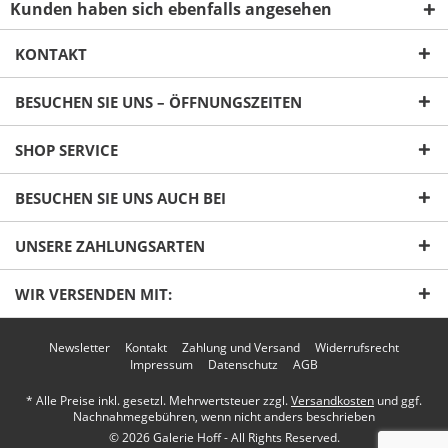
Kunden haben sich ebenfalls angesehen
KONTAKT
BESUCHEN SIE UNS – ÖFFNUNGSZEITEN
Ich habe die
Datenschutzerklärung
gelesen,
SHOP SERVICE
verstanden und stimme zu. *
Mit * gekennzeichnete Felder sind Pflichtfelder.
BESUCHEN SIE UNS AUCH BEI
Senden
UNSERE ZAHLUNGSARTEN
WIR VERSENDEN MIT:
Newsletter
Kontakt
Zahlung und Versand
Widerrufsrecht
Impressum
Datenschutz
AGB
* Alle Preise inkl. gesetzl. Mehrwertsteuer zzgl.
Versandkosten
und ggf.
Nachnahmegebühren, wenn nicht anders beschrieben
© 2026 Galerie Hoff - All Rights Reserved.