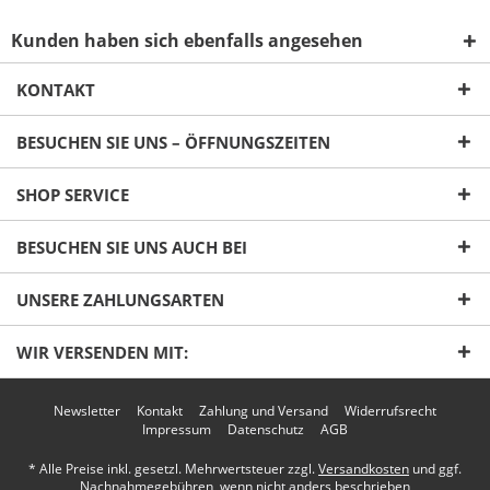
Kunden haben sich ebenfalls angesehen
KONTAKT
BESUCHEN SIE UNS – ÖFFNUNGSZEITEN
Ich habe die
Datenschutzerklärung
gelesen,
SHOP SERVICE
verstanden und stimme zu. *
Mit * gekennzeichnete Felder sind Pflichtfelder.
BESUCHEN SIE UNS AUCH BEI
Senden
UNSERE ZAHLUNGSARTEN
WIR VERSENDEN MIT:
Newsletter
Kontakt
Zahlung und Versand
Widerrufsrecht
Impressum
Datenschutz
AGB
* Alle Preise inkl. gesetzl. Mehrwertsteuer zzgl.
Versandkosten
und ggf.
Nachnahmegebühren, wenn nicht anders beschrieben