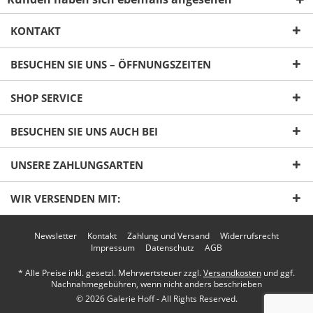
KONTAKT
BESUCHEN SIE UNS – ÖFFNUNGSZEITEN
Ich habe die
Datenschutzerklärung
gelesen,
SHOP SERVICE
verstanden und stimme zu. *
Mit * gekennzeichnete Felder sind Pflichtfelder.
BESUCHEN SIE UNS AUCH BEI
Senden
UNSERE ZAHLUNGSARTEN
WIR VERSENDEN MIT:
Newsletter
Kontakt
Zahlung und Versand
Widerrufsrecht
Impressum
Datenschutz
AGB
* Alle Preise inkl. gesetzl. Mehrwertsteuer zzgl.
Versandkosten
und ggf.
Nachnahmegebühren, wenn nicht anders beschrieben
© 2026 Galerie Hoff - All Rights Reserved.