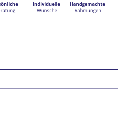
sönliche
Individuelle
Handgemachte
eratung
Wünsche
Rahmungen
h habe die
Datenschutzerklärung
gelesen,
tanden und stimme zu. *
* gekennzeichnete Felder sind Pflichtfelder.
nden