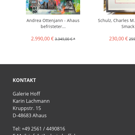
Andrea Ottenjann - Ahaus
Schulz, Charles M.
befristeter...
Smack
2.990,00 €
230,00 €
3.349,00 € *
259
KONTAKT
Galerie Hoff
Karin Lachmann
Kruppstr. 15
D-48683 Ahaus
Tel: +49 2561 / 4490816