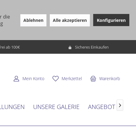
r die
Ablehnen
Alle akzeptieren
Konfigurieren
ng
rei ab 100€
Sicheres Einkaufen
Mein Konto
Merkzettel
Warenkorb
LLUNGEN
UNSERE GALERIE
ANGEBOT
SER
