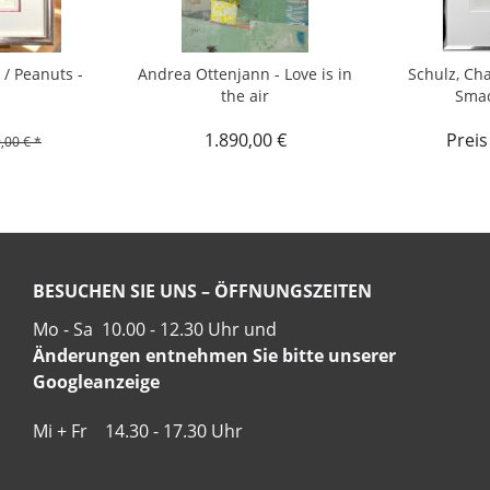
 / Peanuts -
Andrea Ottenjann - Love is in
Schulz, Cha
the air
Smac
1.890,00 €
Preis
,00 € *
BESUCHEN SIE UNS – ÖFFNUNGSZEITEN
Mo - Sa 10.00 - 12.30 Uhr und
Änderungen entnehmen Sie bitte unserer
Googleanzeige
Mi + Fr 14.30 - 17.30 Uhr