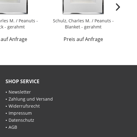
rles M. / Peanuts -
Schulz, Charles M. / Peanuts -
Schu
k - gerahmt
Blanket - gerahmt
 auf Anfrage
Preis auf Anfrage
SHOP SERVICE
Newsletter
Zahlung und Versand
Widerrufsrecht
Impressum
Datenschutz
AGB