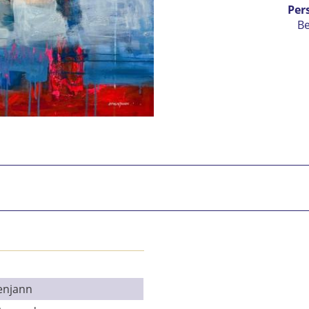
Per
B
Ic
vers
Mit 
Se
enjann