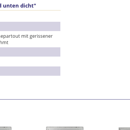
d unten dicht"
Se
epartout mit gerissener
ahmt