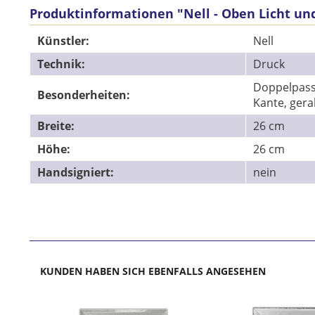
Produktinformationen "Nell - Oben Licht un
Künstler:
Nell
Technik:
Druck
Doppelpass
Besonderheiten:
Kante, ger
Breite:
26 cm
Höhe:
26 cm
Handsigniert:
nein
KUNDEN HABEN SICH EBENFALLS ANGESEHEN