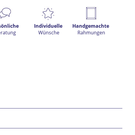
s anfragen
sönliche
Individuelle
Handgemachte
eratung
Wünsche
Rahmungen
h habe die
Datenschutzerklärung
gelesen,
tanden und stimme zu. *
* gekennzeichnete Felder sind Pflichtfelder.