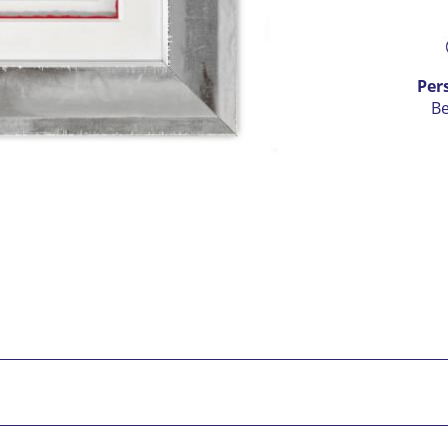
Prei
Per
B
Ic
vers
Mit 