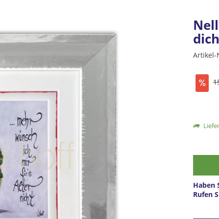
Nell
dich
Artikel-
1
Liefer
Haben S
Rufen S