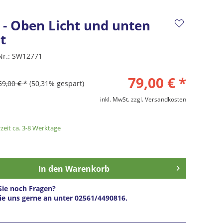
 - Oben Licht und unten
t
Nr.:
SW12771
79,00 € *
59,00 € *
(50,31% gespart)
inkl. MwSt.
zzgl. Versandkosten
zeit ca. 3-8 Werktage
In den
Warenkorb
ie noch Fragen?
ie uns gerne an unter 02561/4490816.