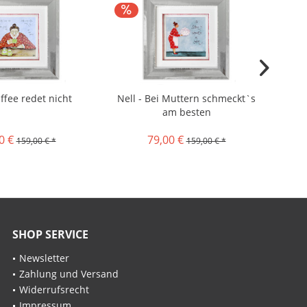
affee redet nicht
Nell - Bei Muttern schmeckt`s
Ne
am besten
0 €
79,00 €
159,00 € *
159,00 € *
SHOP SERVICE
Newsletter
Zahlung und Versand
Widerrufsrecht
Impressum