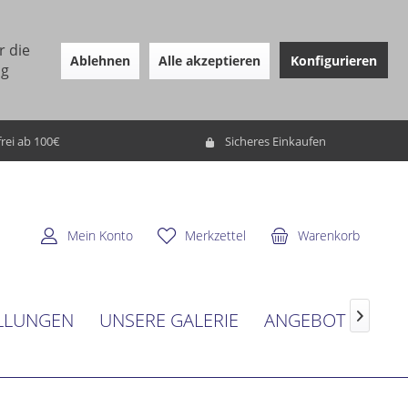
r die
Ablehnen
Alle akzeptieren
Konfigurieren
ng
rei ab 100€
Sicheres Einkaufen
Mein Konto
Merkzettel
Warenkorb
LLUNGEN
UNSERE GALERIE
ANGEBOT
SER
