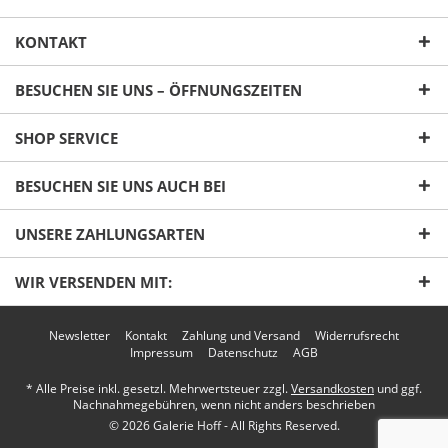
KONTAKT
BESUCHEN SIE UNS – ÖFFNUNGSZEITEN
SHOP SERVICE
Ich habe die
Datenschutzerklärung
gelesen,
BESUCHEN SIE UNS AUCH BEI
verstanden und stimme zu. *
Mit * gekennzeichnete Felder sind Pflichtfelder.
UNSERE ZAHLUNGSARTEN
Senden
WIR VERSENDEN MIT:
Newsletter
Kontakt
Zahlung und Versand
Widerrufsrecht
Impressum
Datenschutz
AGB
* Alle Preise inkl. gesetzl. Mehrwertsteuer zzgl.
Versandkosten
und ggf.
Nachnahmegebühren, wenn nicht anders beschrieben
© 2026 Galerie Hoff - All Rights Reserved.