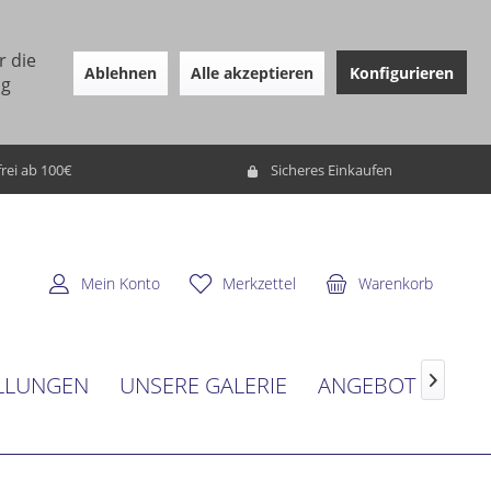
r die
Ablehnen
Alle akzeptieren
Konfigurieren
ng
rei ab 100€
Sicheres Einkaufen
Mein Konto
Merkzettel
Warenkorb
LLUNGEN
UNSERE GALERIE
ANGEBOT
SER
