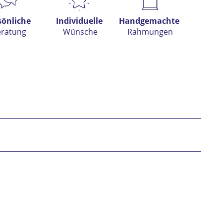
sönliche
Individuelle
Handgemachte
eratung
Wünsche
Rahmungen
h habe die
Datenschutzerklärung
gelesen,
tanden und stimme zu. *
* gekennzeichnete Felder sind Pflichtfelder.
nden