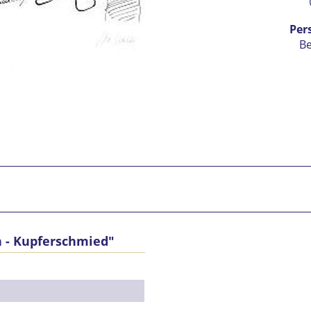
Per
B
n - Kupferschmied"
Ic
vers
Mit 
Se