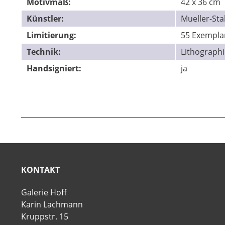
Motivmaß:
42 x 36 cm
Künstler:
Mueller-Sta
Limitierung:
55 Exempla
Technik:
Lithographi
Handsigniert:
ja
KONTAKT
Galerie Hoff
Karin Lachmann
Kruppstr. 15