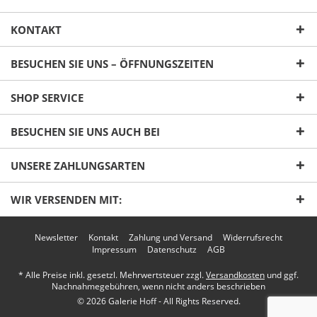
KONTAKT
BESUCHEN SIE UNS – ÖFFNUNGSZEITEN
SHOP SERVICE
Ich habe die
Datenschutzerklärung
gelesen,
BESUCHEN SIE UNS AUCH BEI
verstanden und stimme zu. *
Mit * gekennzeichnete Felder sind Pflichtfelder.
UNSERE ZAHLUNGSARTEN
Senden
WIR VERSENDEN MIT:
Newsletter
Kontakt
Zahlung und Versand
Widerrufsrecht
Impressum
Datenschutz
AGB
* Alle Preise inkl. gesetzl. Mehrwertsteuer zzgl.
Versandkosten
und ggf.
Nachnahmegebühren, wenn nicht anders beschrieben
© 2026 Galerie Hoff - All Rights Reserved.