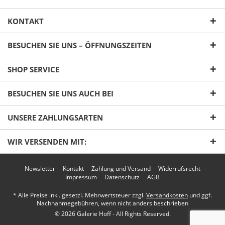
KONTAKT
BESUCHEN SIE UNS – ÖFFNUNGSZEITEN
SHOP SERVICE
Ich habe die
Datenschutzerklärung
gelesen,
BESUCHEN SIE UNS AUCH BEI
verstanden und stimme zu. *
Mit * gekennzeichnete Felder sind Pflichtfelder.
UNSERE ZAHLUNGSARTEN
Senden
WIR VERSENDEN MIT:
Newsletter
Kontakt
Zahlung und Versand
Widerrufsrecht
Impressum
Datenschutz
AGB
* Alle Preise inkl. gesetzl. Mehrwertsteuer zzgl.
Versandkosten
und ggf.
Nachnahmegebühren, wenn nicht anders beschrieben
© 2026 Galerie Hoff - All Rights Reserved.