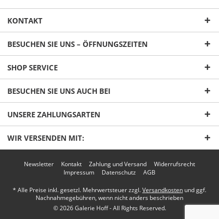
KONTAKT
BESUCHEN SIE UNS – ÖFFNUNGSZEITEN
SHOP SERVICE
Ich habe die
Datenschutzerklärung
gelesen,
BESUCHEN SIE UNS AUCH BEI
verstanden und stimme zu. *
Mit * gekennzeichnete Felder sind Pflichtfelder.
UNSERE ZAHLUNGSARTEN
Senden
WIR VERSENDEN MIT:
Newsletter
Kontakt
Zahlung und Versand
Widerrufsrecht
Impressum
Datenschutz
AGB
* Alle Preise inkl. gesetzl. Mehrwertsteuer zzgl.
Versandkosten
und ggf.
Nachnahmegebühren, wenn nicht anders beschrieben
© 2026 Galerie Hoff - All Rights Reserved.