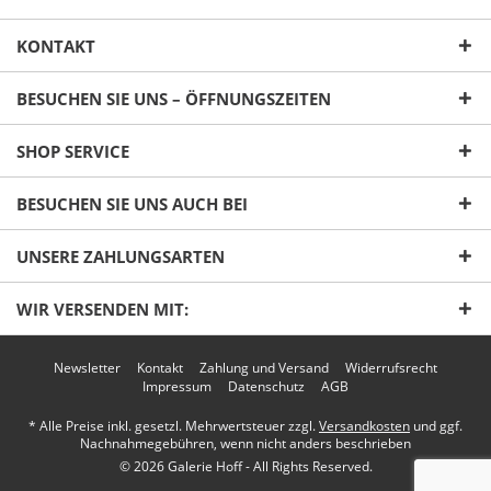
KONTAKT
BESUCHEN SIE UNS – ÖFFNUNGSZEITEN
SHOP SERVICE
Ich habe die
Datenschutzerklärung
gelesen,
BESUCHEN SIE UNS AUCH BEI
verstanden und stimme zu. *
Mit * gekennzeichnete Felder sind Pflichtfelder.
UNSERE ZAHLUNGSARTEN
Senden
WIR VERSENDEN MIT:
Newsletter
Kontakt
Zahlung und Versand
Widerrufsrecht
Impressum
Datenschutz
AGB
* Alle Preise inkl. gesetzl. Mehrwertsteuer zzgl.
Versandkosten
und ggf.
Nachnahmegebühren, wenn nicht anders beschrieben
© 2026 Galerie Hoff - All Rights Reserved.