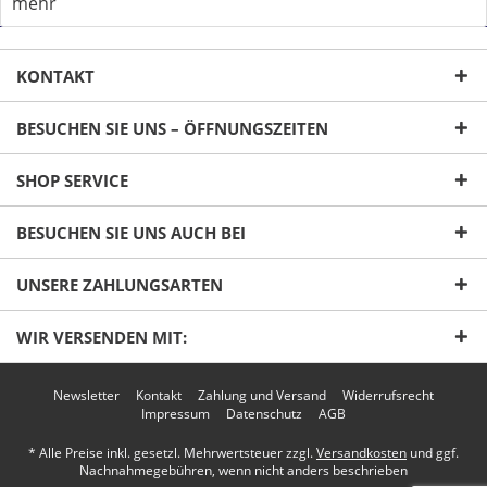
mehr
KONTAKT
BESUCHEN SIE UNS – ÖFFNUNGSZEITEN
SHOP SERVICE
Ich habe die
Datenschutzerklärung
gelesen,
BESUCHEN SIE UNS AUCH BEI
verstanden und stimme zu. *
Mit * gekennzeichnete Felder sind Pflichtfelder.
UNSERE ZAHLUNGSARTEN
Senden
WIR VERSENDEN MIT:
Newsletter
Kontakt
Zahlung und Versand
Widerrufsrecht
Impressum
Datenschutz
AGB
* Alle Preise inkl. gesetzl. Mehrwertsteuer zzgl.
Versandkosten
und ggf.
Nachnahmegebühren, wenn nicht anders beschrieben