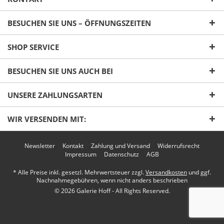
BESUCHEN SIE UNS – ÖFFNUNGSZEITEN
SHOP SERVICE
Ich habe die
Datenschutzerklärung
gelesen,
verstanden und stimme zu. *
BESUCHEN SIE UNS AUCH BEI
Mit * gekennzeichnete Felder sind Pflichtfelder.
UNSERE ZAHLUNGSARTEN
Senden
WIR VERSENDEN MIT:
Newsletter
Kontakt
Zahlung und Versand
Widerrufsrecht
Impressum
Datenschutz
AGB
* Alle Preise inkl. gesetzl. Mehrwertsteuer zzgl.
Versandkosten
und ggf.
Nachnahmegebühren, wenn nicht anders beschrieben
© 2026 Galerie Hoff - All Rights Reserved.