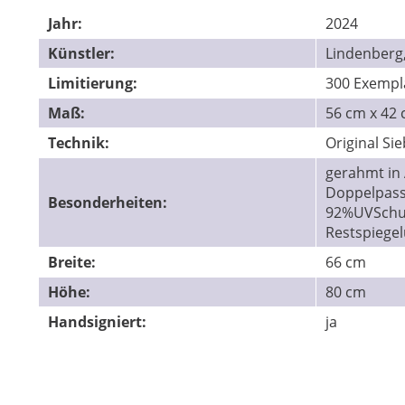
Jahr:
2024
Künstler:
Lindenberg
Limitierung:
300 Exempl
Maß:
56 cm x 42
Technik:
Original Si
gerahmt in 
Doppelpass
Besonderheiten:
92%UVSchut
Restspiege
Breite:
66 cm
Höhe:
80 cm
Handsigniert:
ja