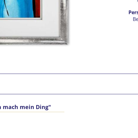
Per
B
ch mach mein Ding"
Ic
vers
Mit 
Se