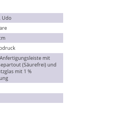
, Udo
are
 cm
ebdruck
Anfertigungsleiste mit
epartout (Säurefrei) und
zglas mit 1 %
lung