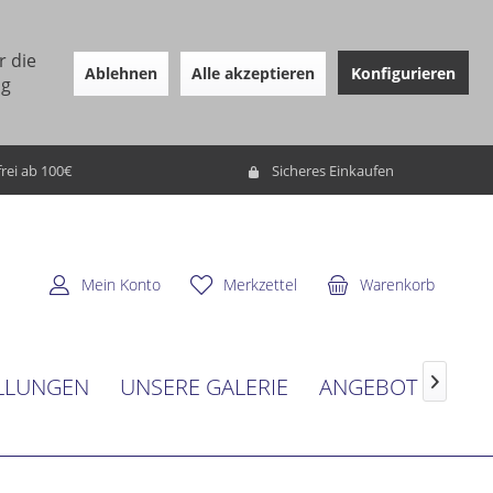
r die
Ablehnen
Alle akzeptieren
Konfigurieren
ng
rei ab 100€
Sicheres Einkaufen
Mein Konto
Merkzettel
Warenkorb
LLUNGEN
UNSERE GALERIE
ANGEBOT
SER
