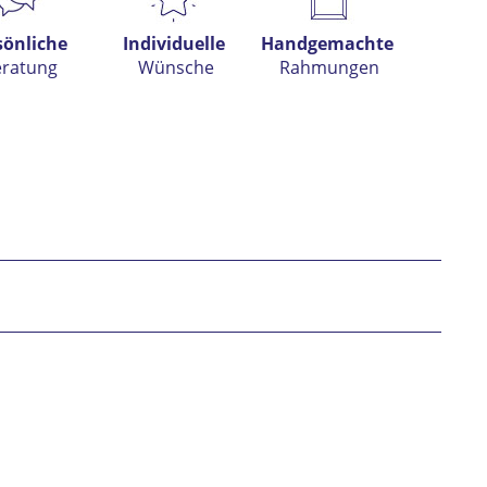
sönliche
Individuelle
Handgemachte
eratung
Wünsche
Rahmungen
h habe die
Datenschutzerklärung
gelesen,
tanden und stimme zu. *
* gekennzeichnete Felder sind Pflichtfelder.
nden