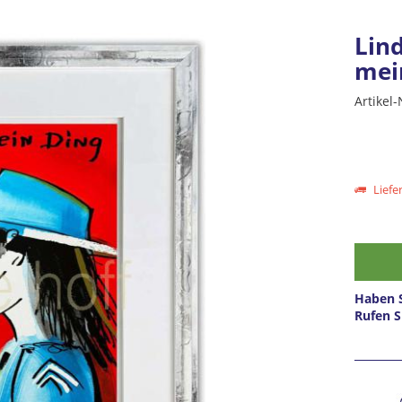
Lin
mei
Artikel-
Liefer
Haben S
Rufen S
Prei