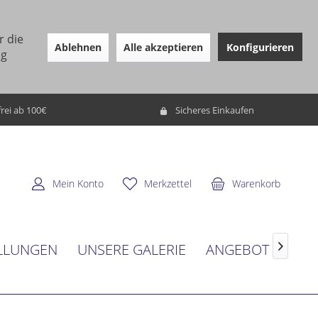
r die
Ablehnen
Alle akzeptieren
Konfigurieren
ng
rei ab 100€
Sicheres Einkaufen
Mein Konto
Merkzettel
Warenkorb
LLUNGEN
UNSERE GALERIE
ANGEBOT
SER
