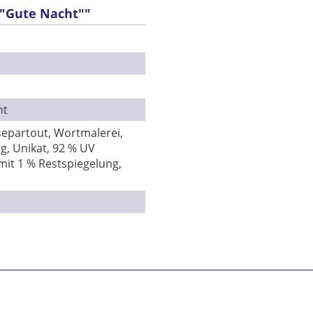
 "Gute Nacht""
Se
nt
epartout, Wortmalerei,
g, Unikat, 92 % UV
mit 1 % Restspiegelung,