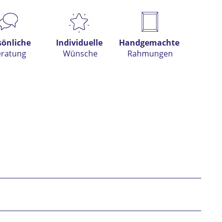
s anfragen
sönliche
Individuelle
Handgemachte
eratung
Wünsche
Rahmungen
h habe die
Datenschutzerklärung
gelesen,
tanden und stimme zu. *
* gekennzeichnete Felder sind Pflichtfelder.