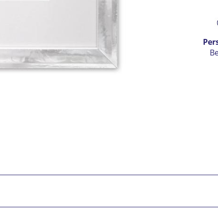
Prei
Per
B
Ic
vers
Mit 