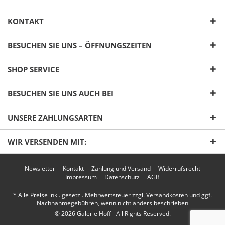
KONTAKT
BESUCHEN SIE UNS – ÖFFNUNGSZEITEN
SHOP SERVICE
Ich habe die
Datenschutzerklärung
gelesen,
BESUCHEN SIE UNS AUCH BEI
verstanden und stimme zu. *
Mit * gekennzeichnete Felder sind Pflichtfelder.
UNSERE ZAHLUNGSARTEN
Senden
WIR VERSENDEN MIT:
Newsletter
Kontakt
Zahlung und Versand
Widerrufsrecht
Impressum
Datenschutz
AGB
* Alle Preise inkl. gesetzl. Mehrwertsteuer zzgl.
Versandkosten
und ggf.
Nachnahmegebühren, wenn nicht anders beschrieben
© 2026 Galerie Hoff - All Rights Reserved.