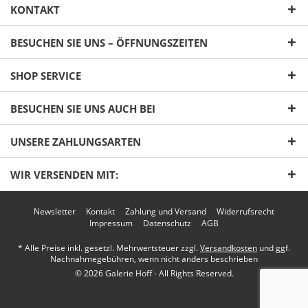
KONTAKT
BESUCHEN SIE UNS – ÖFFNUNGSZEITEN
SHOP SERVICE
Ich habe die
Datenschutzerklärung
gelesen,
BESUCHEN SIE UNS AUCH BEI
verstanden und stimme zu. *
Mit * gekennzeichnete Felder sind Pflichtfelder.
UNSERE ZAHLUNGSARTEN
Senden
WIR VERSENDEN MIT:
Newsletter
Kontakt
Zahlung und Versand
Widerrufsrecht
Impressum
Datenschutz
AGB
* Alle Preise inkl. gesetzl. Mehrwertsteuer zzgl.
Versandkosten
und ggf.
Nachnahmegebühren, wenn nicht anders beschrieben
© 2026 Galerie Hoff - All Rights Reserved.