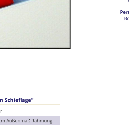
Per
B
n Schieflage"
Ic
vers
r
Mit 
9 cm Außenmaß Rahmung
Se