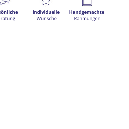
sönliche
Individuelle
Handgemachte
eratung
Wünsche
Rahmungen
h habe die
Datenschutzerklärung
gelesen,
tanden und stimme zu. *
* gekennzeichnete Felder sind Pflichtfelder.
nden