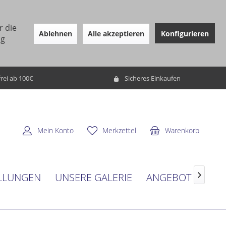
r die
Ablehnen
Alle akzeptieren
Konfigurieren
ng
rei ab 100€
Sicheres Einkaufen
Mein Konto
Merkzettel
Warenkorb
LLUNGEN
UNSERE GALERIE
ANGEBOT
SER
