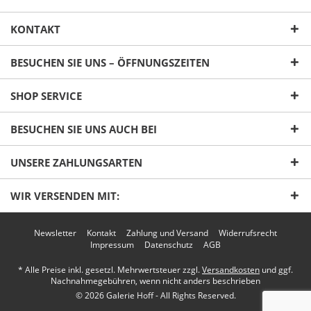
KONTAKT
BESUCHEN SIE UNS – ÖFFNUNGSZEITEN
SHOP SERVICE
Ich habe die
Datenschutzerklärung
gelesen,
BESUCHEN SIE UNS AUCH BEI
verstanden und stimme zu. *
Mit * gekennzeichnete Felder sind Pflichtfelder.
UNSERE ZAHLUNGSARTEN
Senden
WIR VERSENDEN MIT:
Newsletter
Kontakt
Zahlung und Versand
Widerrufsrecht
Impressum
Datenschutz
AGB
* Alle Preise inkl. gesetzl. Mehrwertsteuer zzgl.
Versandkosten
und ggf.
Nachnahmegebühren, wenn nicht anders beschrieben
© 2026 Galerie Hoff - All Rights Reserved.