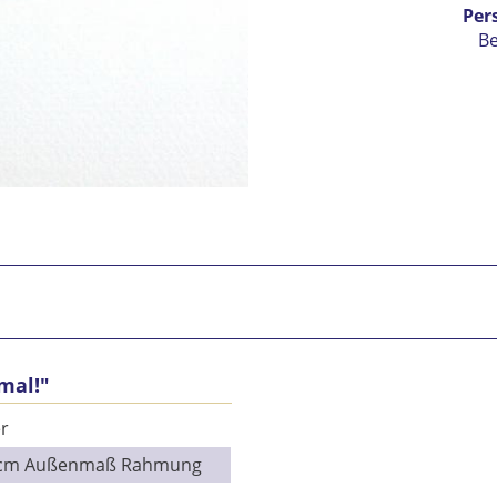
Per
B
Ic
mal!"
vers
Mit 
r
Se
9 cm Außenmaß Rahmung