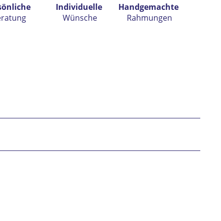
sönliche
Individuelle
Handgemachte
eratung
Wünsche
Rahmungen
h habe die
Datenschutzerklärung
gelesen,
tanden und stimme zu. *
* gekennzeichnete Felder sind Pflichtfelder.
nden