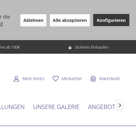
r die
Ablehnen
Alle akzeptieren
Konfigurieren
ng
rei ab 100€
Sicheres Einkaufen
Mein Konto
Merkzettel
Warenkorb
LLUNGEN
UNSERE GALERIE
ANGEBOT
SER
