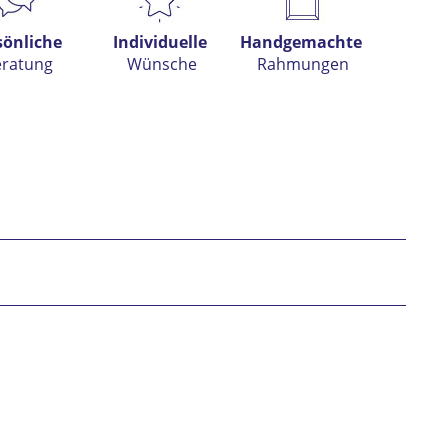
sönliche
Individuelle
Handgemachte
eratung
Wünsche
Rahmungen
h habe die
Datenschutzerklärung
gelesen,
tanden und stimme zu. *
* gekennzeichnete Felder sind Pflichtfelder.
nden