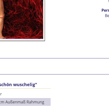
Per
B
schön wuschelig"
Ic
vers
r
Mit 
9 cm Außenmaß Rahmung
Se