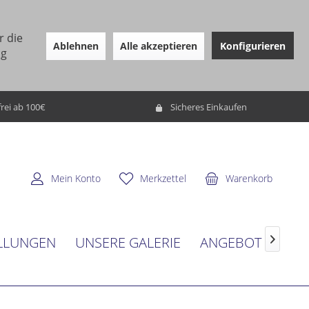
r die
Ablehnen
Alle akzeptieren
Konfigurieren
ng
rei ab 100€
Sicheres Einkaufen
Mein Konto
Merkzettel
Warenkorb
LLUNGEN
UNSERE GALERIE
ANGEBOT
SER
