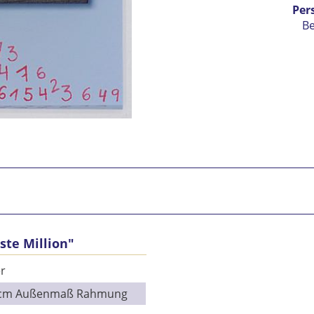
Per
B
Ic
ste Million"
vers
Mit 
r
Se
9 cm Außenmaß Rahmung