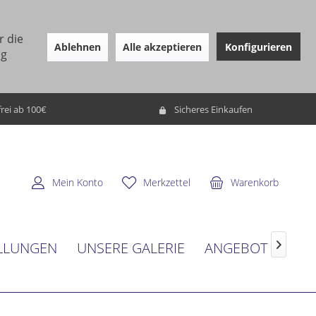
r die
Ablehnen
Alle akzeptieren
Konfigurieren
ng
rei ab 100€
Sicheres Einkaufen
Mein Konto
Merkzettel
Warenkorb
LLUNGEN
UNSERE GALERIE
ANGEBOT
SER
