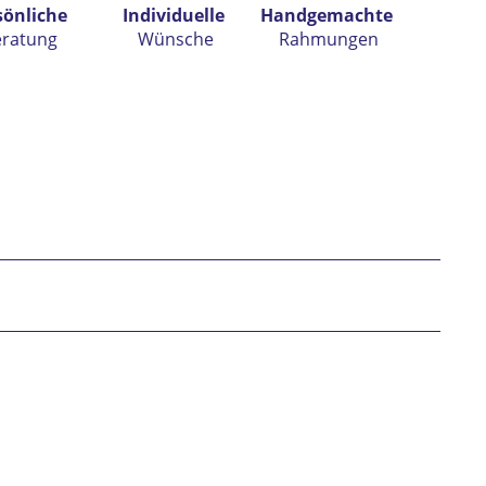
sönliche
Individuelle
Handgemachte
eratung
Wünsche
Rahmungen
h habe die
Datenschutzerklärung
gelesen,
tanden und stimme zu. *
* gekennzeichnete Felder sind Pflichtfelder.
nden