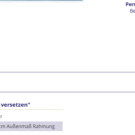
Per
B
Ic
 versetzen"
vers
Mit 
r
Se
9 cm Außenmaß Rahmung