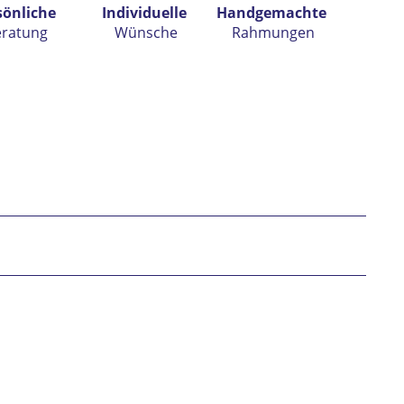
sönliche
Individuelle
Handgemachte
eratung
Wünsche
Rahmungen
h habe die
Datenschutzerklärung
gelesen,
tanden und stimme zu. *
* gekennzeichnete Felder sind Pflichtfelder.
nden