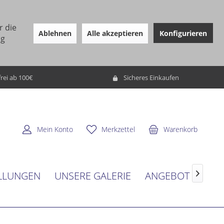
r die
Ablehnen
Alle akzeptieren
Konfigurieren
ng
rei ab 100€
Sicheres Einkaufen
Mein Konto
Merkzettel
Warenkorb
LLUNGEN
UNSERE GALERIE
ANGEBOT
SER
