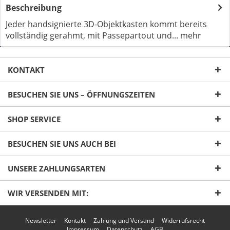
Beschreibung
Jeder handsignierte 3D-Objektkasten kommt bereits
vollständig gerahmt, mit Passepartout und...
mehr
KONTAKT
BESUCHEN SIE UNS – ÖFFNUNGSZEITEN
SHOP SERVICE
Ich habe die
Datenschutzerklärung
gelesen,
verstanden und stimme zu. *
BESUCHEN SIE UNS AUCH BEI
Mit * gekennzeichnete Felder sind Pflichtfelder.
UNSERE ZAHLUNGSARTEN
Senden
WIR VERSENDEN MIT:
Newsletter
Kontakt
Zahlung und Versand
Widerrufsrecht
Impressum
Datenschutz
AGB