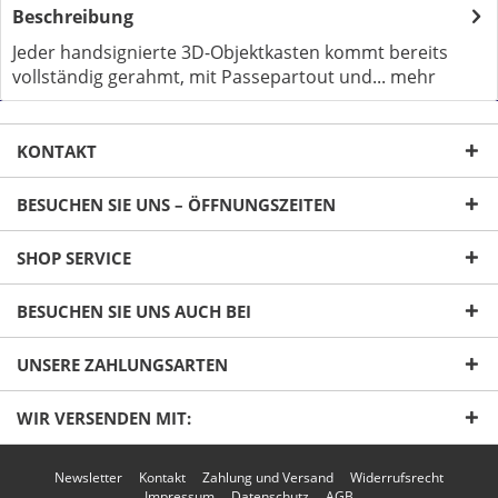
Beschreibung
Jeder handsignierte 3D-Objektkasten kommt bereits
vollständig gerahmt, mit Passepartout und...
mehr
KONTAKT
BESUCHEN SIE UNS – ÖFFNUNGSZEITEN
SHOP SERVICE
Ich habe die
Datenschutzerklärung
gelesen,
verstanden und stimme zu. *
BESUCHEN SIE UNS AUCH BEI
Mit * gekennzeichnete Felder sind Pflichtfelder.
UNSERE ZAHLUNGSARTEN
Senden
WIR VERSENDEN MIT:
Newsletter
Kontakt
Zahlung und Versand
Widerrufsrecht
Impressum
Datenschutz
AGB