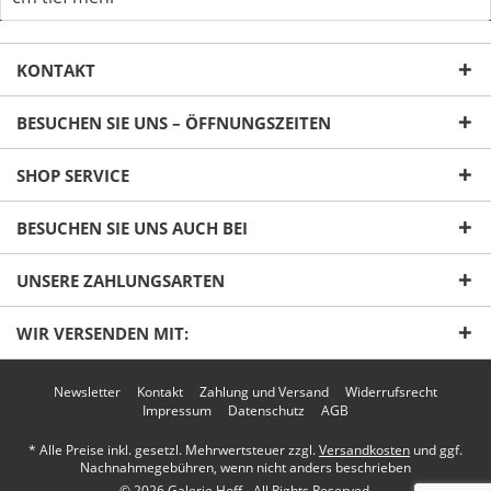
KONTAKT
BESUCHEN SIE UNS – ÖFFNUNGSZEITEN
SHOP SERVICE
Ich habe die
Datenschutzerklärung
gelesen,
verstanden und stimme zu. *
BESUCHEN SIE UNS AUCH BEI
Mit * gekennzeichnete Felder sind Pflichtfelder.
UNSERE ZAHLUNGSARTEN
Senden
WIR VERSENDEN MIT:
Newsletter
Kontakt
Zahlung und Versand
Widerrufsrecht
Impressum
Datenschutz
AGB
* Alle Preise inkl. gesetzl. Mehrwertsteuer zzgl.
Versandkosten
und ggf.
Nachnahmegebühren, wenn nicht anders beschrieben
© 2026 Galerie Hoff - All Rights Reserved.