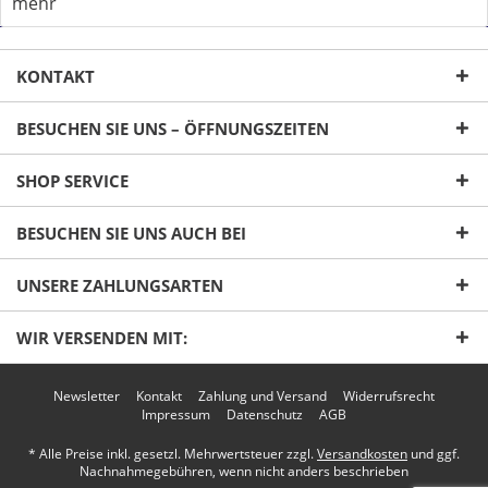
mehr
KONTAKT
BESUCHEN SIE UNS – ÖFFNUNGSZEITEN
SHOP SERVICE
Ich habe die
Datenschutzerklärung
gelesen,
BESUCHEN SIE UNS AUCH BEI
verstanden und stimme zu. *
Mit * gekennzeichnete Felder sind Pflichtfelder.
UNSERE ZAHLUNGSARTEN
Senden
WIR VERSENDEN MIT:
Newsletter
Kontakt
Zahlung und Versand
Widerrufsrecht
Impressum
Datenschutz
AGB
* Alle Preise inkl. gesetzl. Mehrwertsteuer zzgl.
Versandkosten
und ggf.
Nachnahmegebühren, wenn nicht anders beschrieben