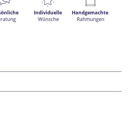
sönliche
Individuelle
Handgemachte
eratung
Wünsche
Rahmungen
h habe die
Datenschutzerklärung
gelesen,
tanden und stimme zu. *
* gekennzeichnete Felder sind Pflichtfelder.
nden