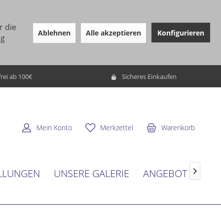
r die
Ablehnen
Alle akzeptieren
Konfigurieren
ng
rei ab 100€
Sicheres Einkaufen
Mein Konto
Merkzettel
Warenkorb
LLUNGEN
UNSERE GALERIE
ANGEBOT
SER
