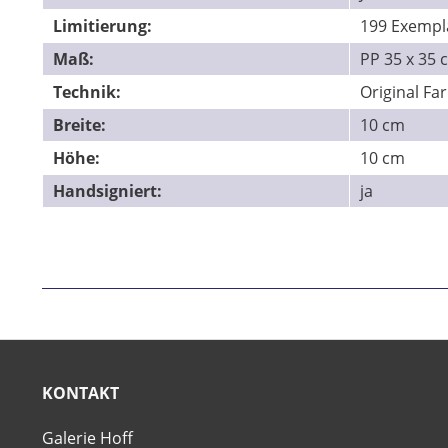
Limitierung:
199 Exempl
Maß:
PP 35 x 35 
Technik:
Original Fa
Breite:
10 cm
Höhe:
10 cm
Handsigniert:
ja
KONTAKT
Galerie Hoff