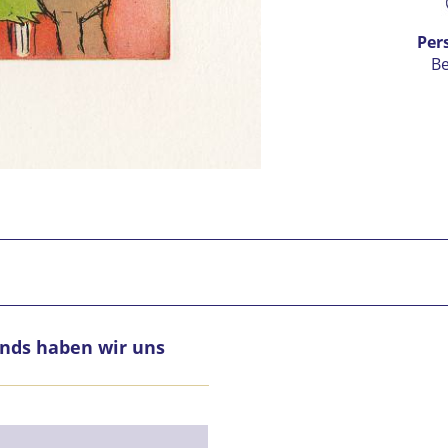
Per
B
nds haben wir uns
Ic
vers
Mit 
Se