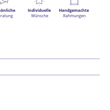
sönliche
Individuelle
Handgemachte
eratung
Wünsche
Rahmungen
h habe die
Datenschutzerklärung
gelesen,
tanden und stimme zu. *
* gekennzeichnete Felder sind Pflichtfelder.
nden