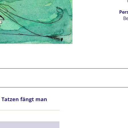
Per
B
n Tatzen fängt man
Ic
vers
Mit 
Se