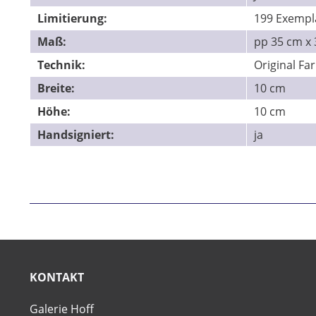
Limitierung:
199 Exempl
Maß:
pp 35 cm x
Technik:
Original Fa
Breite:
10 cm
Höhe:
10 cm
Handsigniert:
ja
KONTAKT
Galerie Hoff