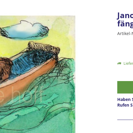
Jan
fän
Artikel-
Liefer
Haben S
Rufen S
Prei