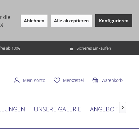
r die
Ablehnen
Alle akzeptieren
Konfigurieren
ng
rei ab 100€
Sicheres Einkaufen
Mein Konto
Merkzettel
Warenkorb
LLUNGEN
UNSERE GALERIE
ANGEBOT
SER
