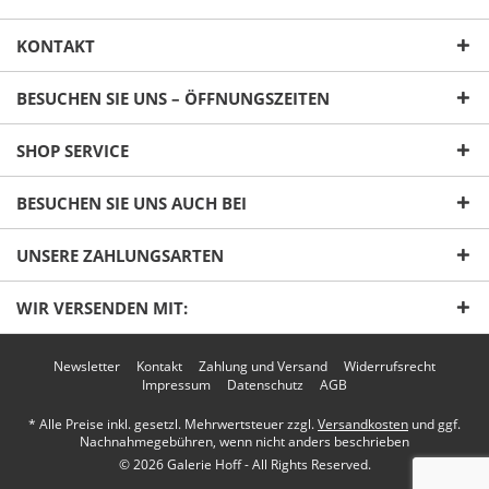
KONTAKT
BESUCHEN SIE UNS – ÖFFNUNGSZEITEN
SHOP SERVICE
Ich habe die
Datenschutzerklärung
gelesen,
BESUCHEN SIE UNS AUCH BEI
verstanden und stimme zu. *
Mit * gekennzeichnete Felder sind Pflichtfelder.
UNSERE ZAHLUNGSARTEN
Senden
WIR VERSENDEN MIT:
Newsletter
Kontakt
Zahlung und Versand
Widerrufsrecht
Impressum
Datenschutz
AGB
* Alle Preise inkl. gesetzl. Mehrwertsteuer zzgl.
Versandkosten
und ggf.
Nachnahmegebühren, wenn nicht anders beschrieben
© 2026 Galerie Hoff - All Rights Reserved.