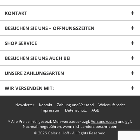
KONTAKT
BESUCHEN SIE UNS – ÖFFNUNGSZEITEN
SHOP SERVICE
Ich habe die
Datenschutzerklärung
gelesen,
BESUCHEN SIE UNS AUCH BEI
verstanden und stimme zu. *
Mit * gekennzeichnete Felder sind Pflichtfelder.
UNSERE ZAHLUNGSARTEN
Senden
WIR VERSENDEN MIT:
Newsletter
Kontakt
Zahlung und Versand
Widerrufsrecht
Impressum
Datenschutz
AGB
* Alle Preise inkl. gesetzl. Mehrwertsteuer zzgl.
Versandkosten
und ggf.
Nachnahmegebühren, wenn nicht anders beschrieben
© 2026 Galerie Hoff - All Rights Reserved.