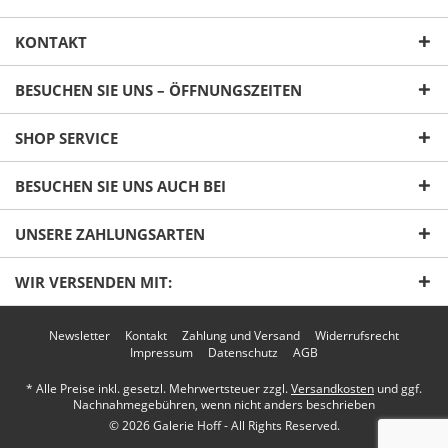
KONTAKT
BESUCHEN SIE UNS – ÖFFNUNGSZEITEN
SHOP SERVICE
Ich habe die
Datenschutzerklärung
gelesen,
BESUCHEN SIE UNS AUCH BEI
verstanden und stimme zu. *
Mit * gekennzeichnete Felder sind Pflichtfelder.
UNSERE ZAHLUNGSARTEN
Senden
WIR VERSENDEN MIT:
Newsletter
Kontakt
Zahlung und Versand
Widerrufsrecht
Impressum
Datenschutz
AGB
* Alle Preise inkl. gesetzl. Mehrwertsteuer zzgl.
Versandkosten
und ggf.
Nachnahmegebühren, wenn nicht anders beschrieben
© 2026 Galerie Hoff - All Rights Reserved.