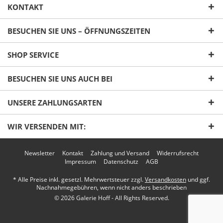
KONTAKT
BESUCHEN SIE UNS – ÖFFNUNGSZEITEN
SHOP SERVICE
Ich habe die
Datenschutzerklärung
gelesen,
BESUCHEN SIE UNS AUCH BEI
verstanden und stimme zu. *
Mit * gekennzeichnete Felder sind Pflichtfelder.
UNSERE ZAHLUNGSARTEN
Senden
WIR VERSENDEN MIT:
Newsletter
Kontakt
Zahlung und Versand
Widerrufsrecht
Impressum
Datenschutz
AGB
* Alle Preise inkl. gesetzl. Mehrwertsteuer zzgl.
Versandkosten
und ggf.
Nachnahmegebühren, wenn nicht anders beschrieben
© 2026 Galerie Hoff - All Rights Reserved.