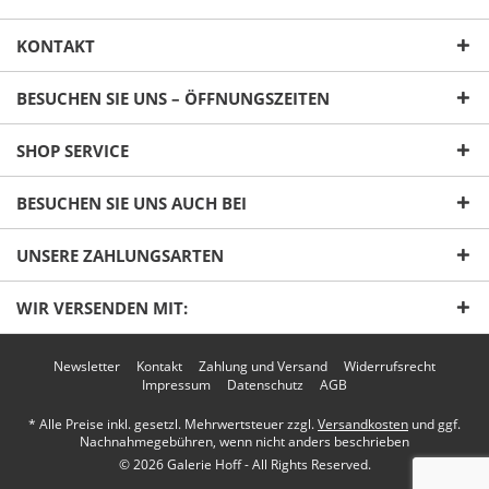
KONTAKT
BESUCHEN SIE UNS – ÖFFNUNGSZEITEN
SHOP SERVICE
Ich habe die
Datenschutzerklärung
gelesen,
BESUCHEN SIE UNS AUCH BEI
verstanden und stimme zu. *
Mit * gekennzeichnete Felder sind Pflichtfelder.
UNSERE ZAHLUNGSARTEN
Senden
WIR VERSENDEN MIT:
Newsletter
Kontakt
Zahlung und Versand
Widerrufsrecht
Impressum
Datenschutz
AGB
* Alle Preise inkl. gesetzl. Mehrwertsteuer zzgl.
Versandkosten
und ggf.
Nachnahmegebühren, wenn nicht anders beschrieben
© 2026 Galerie Hoff - All Rights Reserved.