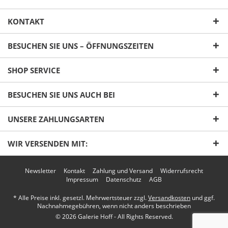
KONTAKT
BESUCHEN SIE UNS – ÖFFNUNGSZEITEN
SHOP SERVICE
Ich habe die
Datenschutzerklärung
gelesen,
BESUCHEN SIE UNS AUCH BEI
verstanden und stimme zu. *
Mit * gekennzeichnete Felder sind Pflichtfelder.
UNSERE ZAHLUNGSARTEN
Senden
WIR VERSENDEN MIT:
Newsletter
Kontakt
Zahlung und Versand
Widerrufsrecht
Impressum
Datenschutz
AGB
* Alle Preise inkl. gesetzl. Mehrwertsteuer zzgl.
Versandkosten
und ggf.
Nachnahmegebühren, wenn nicht anders beschrieben
© 2026 Galerie Hoff - All Rights Reserved.