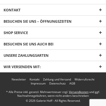
KONTAKT
BESUCHEN SIE UNS – ÖFFNUNGSZEITEN
SHOP SERVICE
Ich habe die
Datenschutzerklärung
gelesen,
BESUCHEN SIE UNS AUCH BEI
verstanden und stimme zu. *
Mit * gekennzeichnete Felder sind Pflichtfelder.
UNSERE ZAHLUNGSARTEN
Senden
WIR VERSENDEN MIT:
Newsletter
Kontakt
Zahlung und Versand
Widerrufsrecht
Impressum
Datenschutz
AGB
* Alle Preise inkl. gesetzl. Mehrwertsteuer zzgl.
Versandkosten
und ggf.
Nachnahmegebühren, wenn nicht anders beschrieben
© 2026 Galerie Hoff - All Rights Reserved.